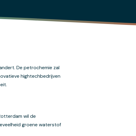
randert. De petrochemie zal
novatieve hightechbedrijven
eit.
‘Rotterdam wil de
hoeveelheid groene waterstof