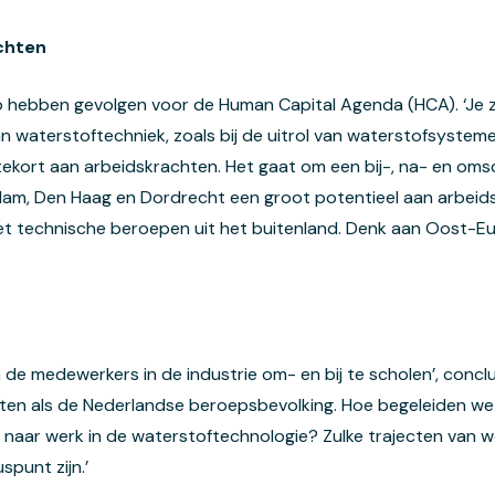
chten
gio hebben gevolgen voor de Human Capital Agenda (HCA). ‘Je 
an waterstoftechniek, zoals bij de uitrol van waterstofsysteme
tekort aan arbeidskrachten. Het gaat om een bij-, na- en om
dam, Den Haag en Dordrecht een groot potentieel aan arbeids
t technische beroepen uit het buitenland. Denk aan Oost-Eur
m de medewerkers in de industrie om- en bij te scholen’, concl
ten als de Nederlandse beroepsbevolking. Hoe begeleiden we
naar werk in de waterstoftechnologie? Zulke trajecten van we
spunt zijn.’