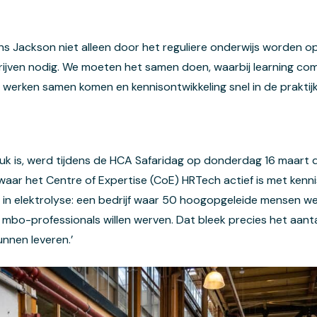
ns Jackson niet alleen door het reguliere onderwijs worden 
drijven nodig. We moeten het samen doen, waarbij learning com
n werken samen komen en kennisontwikkeling snel in de praktij
 is, werd tijdens de HCA Safaridag op donderdag 16 maart du
aar het Centre of Expertise (CoE) HRTech actief is met kenni
 in elektrolyse: een bedrijf waar 50 hoogopgeleide mensen we
bo-professionals willen werven. Dat bleek precies het aantal
kunnen leveren.’