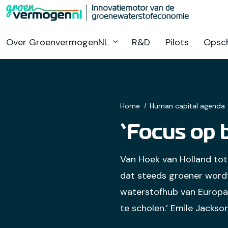
Ga
naar
hoofdinhoud
Over GroenvermogenNL
R&D
Pilots
Opsch
Home
Human capital agenda
‘Focus op 
Van Hoek van Holland tot
dat steeds groener wordt
waterstofhub van Europa.
te scholen.’ Emile Jackso