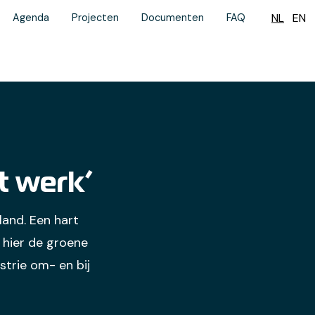
NL
EN
Agenda
Projecten
Documenten
FAQ
t werk’
land. Een hart
 hier de groene
trie om- en bij