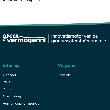
Neem contact op
met Harry van Dijk (verzend email)
Sitemap
Volg ons
Contact
Linkedin
R&D
Pilots
Opschaling
Human capital agenda