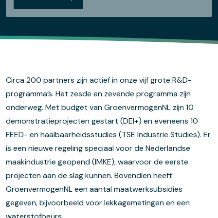
Circa
200 partners zijn actief in
onze
vijf grote R&D-
programma’s. Het zesde
en zevende programma zijn
onderweg.
Met budget van
GroenvermogenNL
zijn 10
demonstratieprojecten gestart
(DEI+)
en eveneens 10
FEED- en haalbaarheidsstudies
(TSE Industrie Studies)
. Er
is een nieuwe regeling
speciaal
voor
de Nederlandse
maakindustrie geopend (IMKE)
,
waarvoor de eerste
projecten aan de slag kunnen. Bovendien heeft
GroenvermogenNL
een aantal maatwerk
subsidies
gegeven, bijvoorbeeld voor
lekkage
metingen en een
waterstofbeurs.