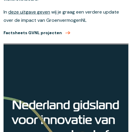
In
deze uitgave geven
wij
je
graag een verdere update
over de impact van
GroenvermogenN
L
Factsheets GVNL projecten