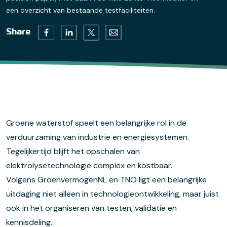
een overzicht van bestaande testfaciliteiten.
Twitter (opens in a new tab)
Facebook (opens in a new tab)
Linkedin (opens in a new tab)
Email (opens default email progr
Share
Groene waterstof speelt een belangrijke rol in de
verduurzaming van industrie en energiesystemen.
Tegelijkertijd blijft het opschalen van
elektrolysetechnologie complex en kostbaar.
Volgens GroenvermogenNL en TNO ligt een belangrijke
uitdaging niet alleen in technologieontwikkeling, maar juist
ook in het organiseren van testen, validatie en
kennisdeling.