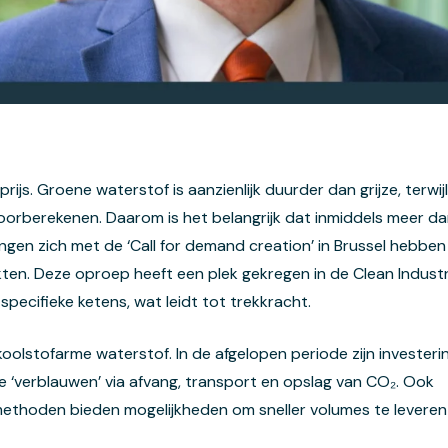
prijs. Groene waterstof is aanzienlijk duurder dan grijze, terwij
oorberekenen. Daarom is het belangrijk dat inmiddels meer 
ngen zich met de ‘Call for demand creation’ in Brussel hebbe
en. Deze oproep heeft een plek gekregen in de Clean Industri
 specifieke ketens, wat leidt tot trekkracht.
 koolstofarme waterstof. In de afgelopen periode zijn investe
e ‘verblauwen’ via afvang, transport en opslag van CO₂. Ook
thoden bieden mogelijkheden om sneller volumes te leveren