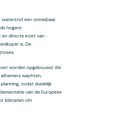
dat waterstof een onmisbaar
eeds hogere
t en directe inzet van
oedkoper is. De
gnoses.
g moet worden opgebouwd. Als
ef: afnemers wachten,
planning, zodat duidelijk
mplementatie van de Europese
or lidstaten om