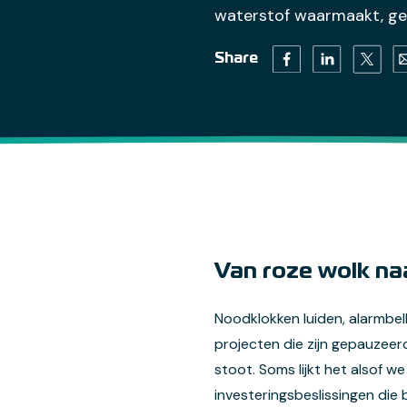
waterstof waarmaakt, ged
Twitter 
Facebook (opens in 
Linkedin (open
Em
Share
Van roze wolk na
Noodklokken luiden, alarmbel
projecten die zijn gepauzeer
stoot. Soms lijkt het alsof we
investeringsbeslissingen die