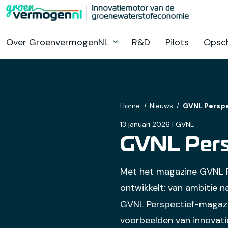
Ga
naar
hoofdinhoud
Over GroenvermogenNL
R&D
Pilots
Opsch
Home
Nieuws
GVNL Perspe
13 januari 2026 | GVNL
GVNL Persp
Met het magazine GVNL Pe
ontwikkelt: van ambitie na
GVNL Perspectief-magazin
voorbeelden van innovati