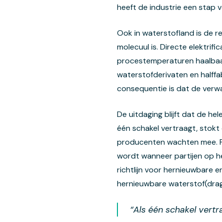
heeft de industrie een stap 
Ook in waterstofland is de re
molecuul is. Directe elektri
procestemperaturen haalbaar z
waterstofderivaten en halffab
consequentie is dat de verwa
De uitdaging blijft dat de h
één schakel vertraagt, stokt d
producenten wachten mee. Pos
wordt wanneer partijen op h
richtlijn voor hernieuwbare 
hernieuwbare waterstof(drager
“Als één schakel vertr