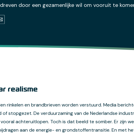
reven door een gezamenlijke wil om vooruit te kome
(opens in a new tab)
a new tab)
s in a new tab)
ail (opens default email program)
ar realisme
len rinkelen en brandbrieven worden verstuurd. Media berichte
d of stopgezet. De verduurzaming van de Nederlandse industri
 vooral achteruitlopen. Toch is dat beeld te somber. Er zijn wel
 bijdragen aan de energie- en grondstoffentransitie. En met h