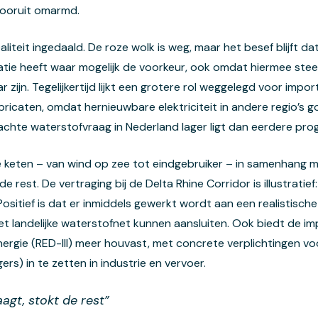
vooruit omarmd.
aliteit ingedaald. De roze wolk is weg, maar het besef blijft 
ficatie heeft waar mogelijk de voorkeur, ook omdat hiermee st
ijn. Tegelijkertijd lijkt een grotere rol weggelegd voor impor
ricaten, omdat hernieuwbare elektriciteit in andere regio’s g
chte waterstofvraag in Nederland lager ligt dan eerdere pro
ele keten – van wind op zee tot eindgebruiker – in samenhan
e rest. De vertraging bij de Delta Rhine Corridor is illustrati
itief is dat er inmiddels gewerkt wordt aan een realistische 
et landelijke waterstofnet kunnen aansluiten. Ook biedt de i
energie (RED-III) meer houvast, met concrete verplichtingen vo
s) in te zetten in industrie en vervoer.
aagt, stokt de rest”