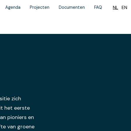
NL
EN
Agenda
Projecten
Documenten
FAQ
itie zich
it het eerste
an pioniers en
fte van groene