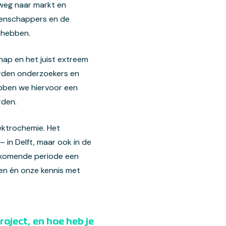
 weg naar markt en
etenschappers en de
 hebben.
hap en het juist extreem
werden onderzoekers en
bben we hiervoor een
rden.
ektrochemie. Het
 in Delft, maar ook in de
e komende periode een
en én onze kennis met
oject, en hoe heb je