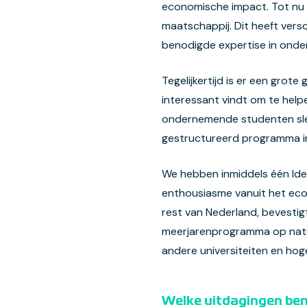
economische impact. Tot nu t
maatschappij. Dit heeft ver
benodigde expertise in onde
Tegelijkertijd is er een gro
interessant vindt om te help
ondernemende studenten slec
gestructureerd programma in
We hebben inmiddels één Idea
enthousiasme vanuit het ecos
rest van Nederland, bevesti
meerjarenprogramma op natio
andere universiteiten en hog
Welke uitdagingen ben 