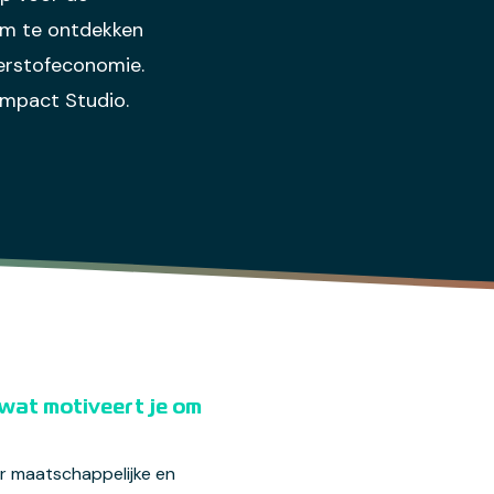
om te ontdekken
terstofeconomie.
Impact Studio.
 wat motiveert je om
or maatschappelijke en