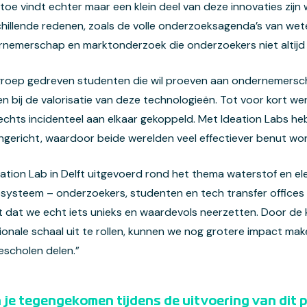
oe vindt echter maar een klein deel van deze innovaties zijn
schillende redenen, zoals de volle onderzoeksagenda’s van w
rnemerschap en marktonderzoek die onderzoekers niet altijd
te groep gedreven studenten die wil proeven aan ondernemersc
en bij de valorisatie van deze technologieën. Tot voor kort 
hts incidenteel aan elkaar gekoppeld. Met Ideation Labs he
gericht, waardoor beide werelden veel effectiever benut wo
tion Lab in Delft uitgevoerd rond het thema waterstof en el
ysteem – onderzoekers, studenten en tech transfer offices –
gt dat we echt iets unieks en waardevols neerzetten. Door d
nale schaal uit te rollen, kunnen we nog grotere impact mak
escholen delen.”
je tegengekomen tijdens de uitvoering van dit pr