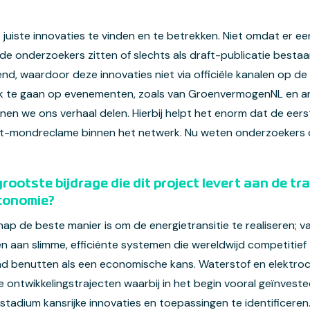
 juiste innovaties te vinden en te betrekken. Niet omdat er ee
de onderzoekers zitten of slechts als draft-publicatie bestaan.
d, waardoor deze innovaties niet via officiële kanalen op de 
rek te gaan op evenementen, zoals van GroenvermogenNL en a
en we ons verhaal delen. Hierbij helpt het enorm dat de eerst
ot-mondreclame binnen het netwerk. Nu weten onderzoekers o
rootste bijdrage die dit project levert aan de tr
conomie?
ap de beste manier is om de energietransitie te realiseren; va
en aan slimme, efficiënte systemen die wereldwijd competitief 
and benutten als een economische kans. Waterstof en elektro
e ontwikkelingstrajecten waarbij in het begin vooral geïnves
stadium kansrijke innovaties en toepassingen te identificeren