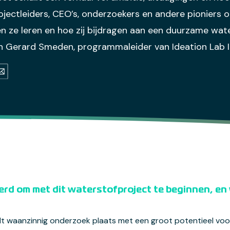
jectleiders, CEO’s, onderzoekers en andere pioniers 
sen ze leren en hoe zij bijdragen aan een duurzame wa
an Gerard Smeden, programmaleider van Ideation Lab 
(opens in a new tab)
a new tab)
s in a new tab)
ail (opens default email program)
erd om met dit waterstofproject te beginnen, en
ndt waanzinnig onderzoek plaats met een groot potentieel vo