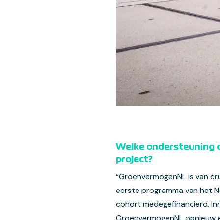
Welke ondersteuning of
project?
“GroenvermogenNL is van cruci
eerste programma van het N
cohort medegefinancierd. In
GroenvermogenNL opnieuw een