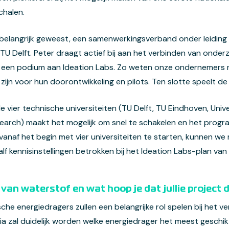
chalen.
 belangrijk geweest, een samenwerkingsverband onder leidin
U Delft. Peter draagt actief bij aan het verbinden van onder
 een podium aan Ideation Labs. Zo weten onze ondernemers no
 zijn voor hun doorontwikkeling en pilots. Ten slotte speelt de
vier technische universiteiten (TU Delft, TU Eindhoven, Univ
earch) maakt het mogelijk om snel te schakelen en het progr
vanaf het begin met vier universiteiten te starten, kunnen we 
aalf kennisinstellingen betrokken bij het Ideation Labs-plan 
 van waterstof en wat hoop je dat jullie project
he energiedragers zullen een belangrijke rol spelen bij het ve
 zal duidelijk worden welke energiedrager het meest geschikt 