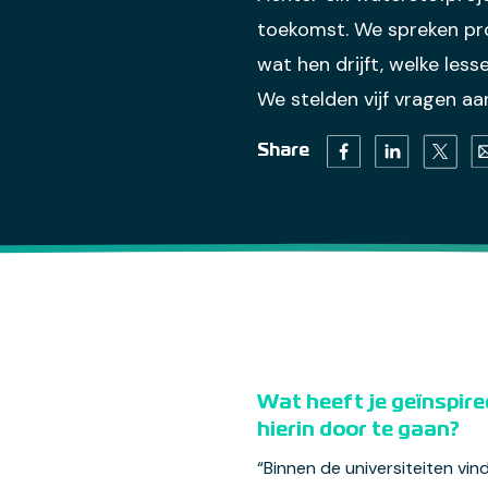
toekomst. We spreken pro
wat hen drijft, welke les
We stelden vijf vragen a
Twitter 
Facebook (opens in 
Linkedin (open
Em
Share
Wat heeft je geïnspire
hierin door te gaan?
“Binnen de universiteiten vi