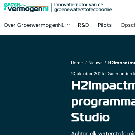
Ga
naar
hoofdinhoud
Over GroenvermogenNL
R&D
Pilots
Opsch
Home
Nieuws
H2Impactmak
10 oktober 2025 | Geen onderde
H2Impactm
programmal
Studio
Achter elk waterstofproje