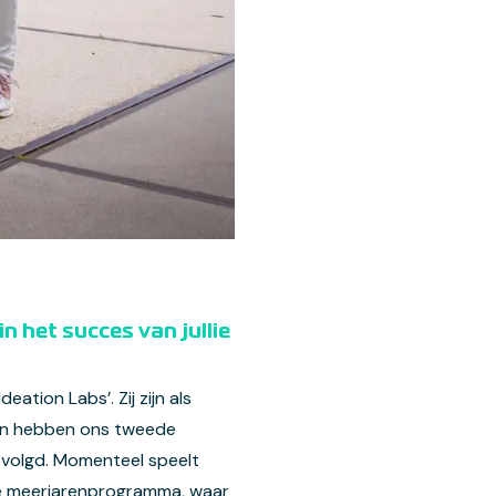
n het succes van jullie
tion Labs’. Zij zijn als
en hebben ons tweede
evolgd. Momenteel speelt
le meerjarenprogramma, waar