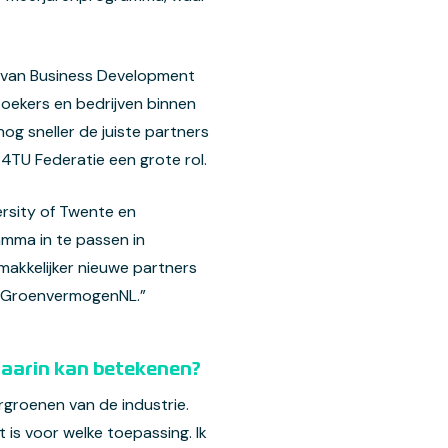
g van Business Development
zoekers en bedrijven binnen
g sneller de juiste partners
 4TU Federatie een grote rol.
ersity of Twente en
amma in te passen in
makkelijker nieuwe partners
van GroenvermogenNL.”
 daarin kan betekenen?
rgroenen van de industrie.
is voor welke toepassing. Ik