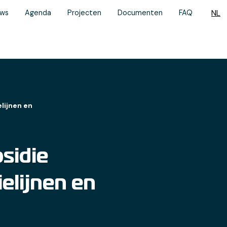
NL
uws
Agenda
Projecten
Documenten
FAQ
lijnen en
sidie
elijnen en