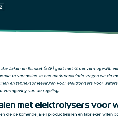
(opens in a new tab)
a new tab)
s in a new tab)
ail (opens default email program)
che Zaken en Klimaat (EZK) gaat met GroenvermogenNL een t
mie te versnellen. In een marktconsulatie vragen we de ma
lijnen en fabrieksomgevingen voor elektrolysers voor waters
 vormgeving van de regeling.
alen met elektrolysers voor 
jven die de komende jaren productielijnen en fabrieken wille