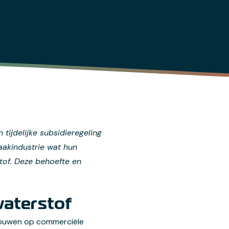
ijdelijke subsidieregeling
akindustrie wat hun
tof. Deze behoefte en
waterstof
n bouwen op commerciële