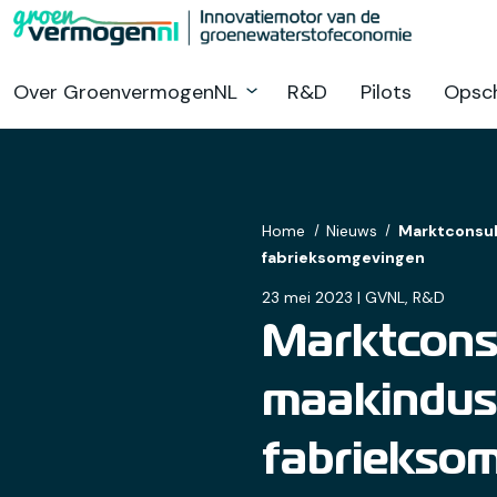
Ga
naar
hoofdinhoud
Over GroenvermogenNL
R&D
Pilots
Opsch
Home
Nieuws
Marktconsult
fabrieksomgevingen
23 mei 2023 | GVNL, R&D
Marktconsu
maakindust
fabriekso