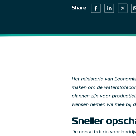
Twitter 
Facebook (opens in 
Linkedin (open
Em
Share
Het ministerie van Economis
maken om de waterstofecono
plannen zijn voor productie
wensen nemen we mee bij de
Sneller opsch
De consultatie is voor bedri