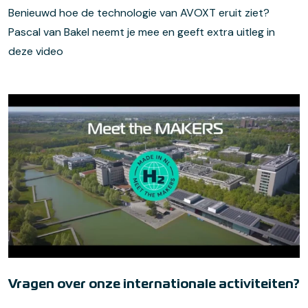
Benieuwd hoe de technologie van AVOXT eruit ziet?
Pascal van Bakel neemt je mee en geeft extra uitleg in
deze video
Made in NL. H2. Meet
the
Makers
De waterstoftransitie stopt niet bij de grens. Om groene
waterstof echt groot te maken, is samenwerking over
grenzen heen nodig. In deze videoserie laten we zien wat
Nederlandse makers bouwen en testen en wat klaar is
voor internationale opschaling.
Vragen over onze internationale activiteiten?