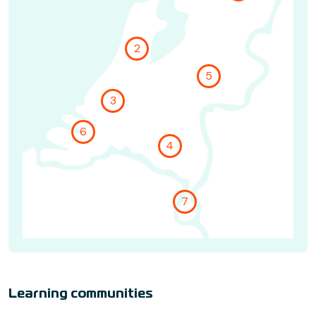
2
Go to location page Noord-West 
5
Go to location page 
3
Go to location page West Nederland
6
Go to location page Zuid west nederland
4
Go to location page Brainpo
7
Go to location page Zui
Learning communities